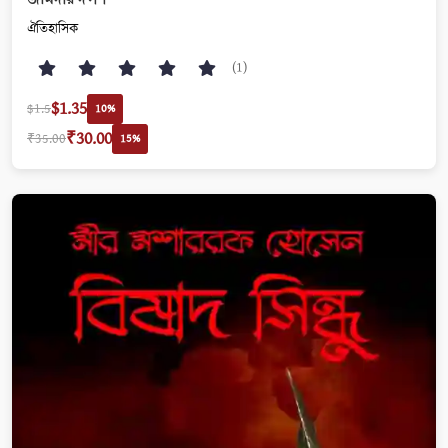
ঐতিহাসিক
(1)
$1.35
$1.5
10%
₹30.00
₹35.00
15%