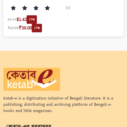
(1)
$1.42
$1.71
17%
₹50.00
₹60.00
17%
Ketab-e is a digitization initiative of Bengali literature. It is a
publishing, distributing and archiving platform of Bengali e-
books and little magazines.