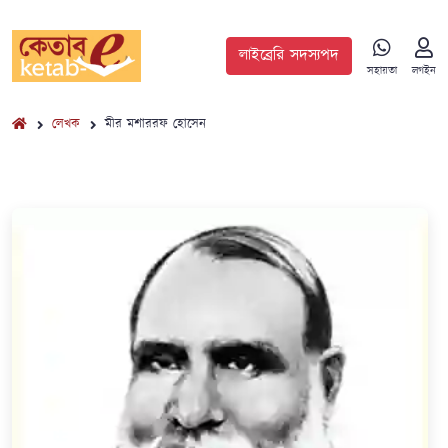
লাইব্রেরি সদস্যপদ
সহায়তা
লগইন
লেখক
মীর মশাররফ হোসেন