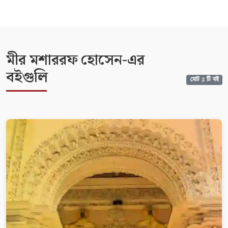
মীর মশাররফ হোসেন-এর
বইগুলি
মোট 2 টি বই