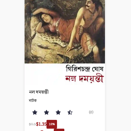
নল দময়ন্তী
নাটক
(0)
$1.35
$1.5
10%