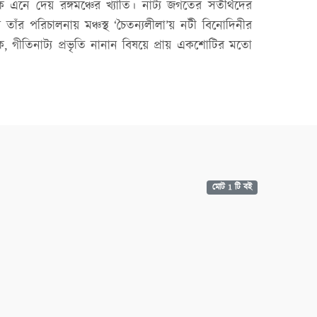
 এনে দেয় রঙ্গমঞ্চের খ্যাতি। নাট্য জগতের সতীর্থদের
তাঁর পরিচালনায় মঞ্চস্থ ‘চৈতন্যলীলা’য় নটী বিনোদিনীর
 গীতিনাট্য প্রভৃতি নানান বিষয়ে প্রায় একশোটির মতো
মোট 1 টি বই