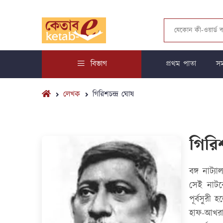
বিভাগ
প্রথম পাতা
সম
লেখক
গিরিশচন্দ্র ঘোষ
গিরিশ
বঙ্গ নাট্
সেই নাটক
পূর্বসুরী
হাফ-আখরা