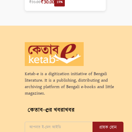
₹30.00
₹35.00
15%
Ketab-e is a digitization initiative of Bengali
literature. It is a publishing, distributing and
archiving platform of Bengali e-books and little
magazines.
গ্রাহক হোন