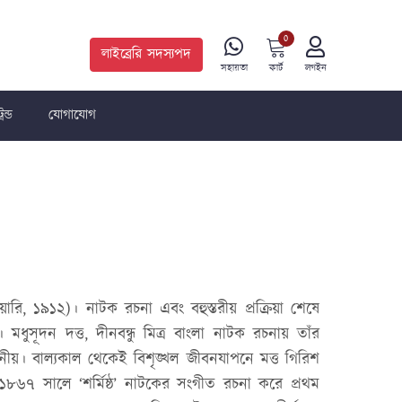
0
লাইব্রেরি সদস্যপদ
কার্ট
সহায়তা
লগইন
রেন্ড
যোগাযোগ
ুয়ারি, ১৯১২)। নাটক রচনা এবং বহুস্তরীয় প্রক্রিয়া শেষে
সূদন দত্ত, দীনবন্ধু মিত্র বাংলা নাটক রচনায় তাঁর
নীয়। বাল্যকাল থেকেই বিশৃঙ্খল জীবনযাপনে মত্ত গিরিশ
৬৭ সালে ‘শর্মিষ্ঠ’ নাটকের সংগীত রচনা করে প্রথম