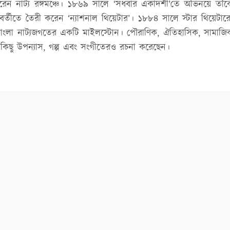
রেন নাট্য রঙ্গমঞ্চে। ১৮৬৯ সালে ‘সধবার একাদশী’তে অভিনয়ে তাঁকে
র্তীতে তৈরী করেন ‘ন্যাশনাল থিয়েটার’। ১৮৮৪ সালে স্টার থিয়েটারে 
বাংলা নাট্যজগতের একটি মাইলস্টোন। পৌরাণিক, ঐতিহাসিক, সামাজিক,
কিছু উপন্যাস, গল্প এবং সংগীতেরও রচনা করেছেন।