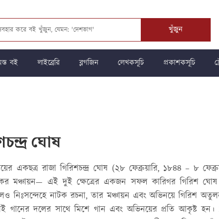
খুঁজুন
স্ত বই
লাইব্রেরি
ব্লগজিন
লেখকসূচি
প্রকাশকসূচি
ট্
চন্দ্র ঘোষ
যালয়ের একছত্র রাজা গিরিশচন্দ্র ঘোষ (২৮ ফেব্রুয়ারি, ১৮৪৪ – ৮ ফেব্র
ের মঞ্চায়ন— এই দুই ক্ষেত্রের একজন সফল কারিগর গিরিশ ঘোষ। মধু
 হলেও নিঃসন্দেহে নাটক রচনা, তার মঞ্চায়ন এবং অভিনয়ে গিরিশ অতুল
ই গানের দলের সাথে মিশে গান এবং অভিনয়ের প্রতি আকৃষ্ট হন। ১৮