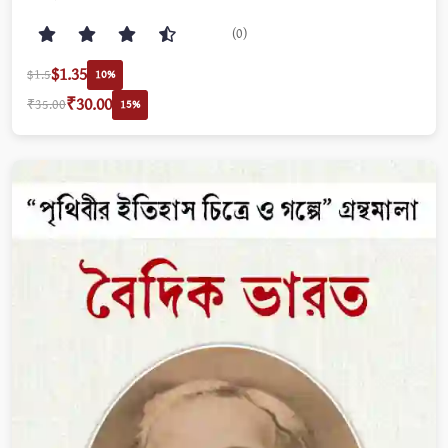
(0)
$1.35
$1.5
10%
₹30.00
₹35.00
15%