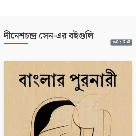
দীনেশচন্দ্র সেন-এর বইগুলি
মোট 3 টি বই