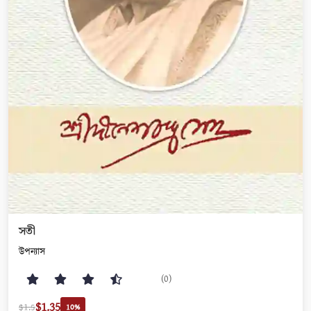
সতী
উপন্যাস
(0)
$1.35
$1.5
10%