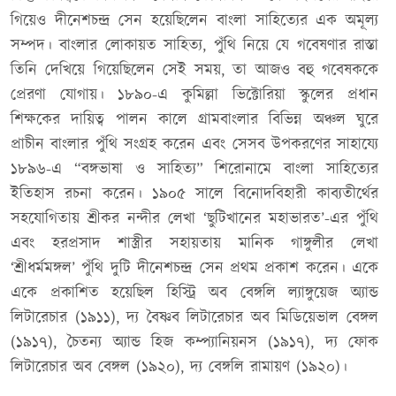
গিয়েও দীনেশচন্দ্র সেন হয়েছিলেন বাংলা সাহিত্যের এক অমূল্য
সম্পদ। বাংলার লোকায়ত সাহিত্য, পুঁথি নিয়ে যে গবেষণার রাস্তা
তিনি দেখিয়ে গিয়েছিলেন সেই সময়, তা আজও বহু গবেষককে
প্রেরণা যোগায়। ১৮৯০-এ কুমিল্লা ভিক্টোরিয়া স্কুলের প্রধান
শিক্ষকের দায়িত্ব পালন কালে গ্রামবাংলার বিভিন্ন অঞ্চল ঘুরে
প্রাচীন বাংলার পুঁথি সংগ্রহ করেন এবং সেসব উপকরণের সাহায্যে
১৮৯৬-এ “বঙ্গভাষা ও সাহিত্য” শিরোনামে বাংলা সাহিত্যের
ইতিহাস রচনা করেন। ১৯০৫ সালে বিনোদবিহারী কাব্যতীর্থের
সহযোগিতায় শ্রীকর নন্দীর লেখা ‘ছুটিখানের মহাভারত’-এর পুঁথি
এবং হরপ্রসাদ শাস্ত্রীর সহায়তায় মানিক গাঙ্গুলীর লেখা
‘শ্রীধর্মমঙ্গল’ পুঁথি দুটি দীনেশচন্দ্র সেন প্রথম প্রকাশ করেন। একে
একে প্রকাশিত হয়েছিল হিস্ট্রি অব বেঙ্গলি ল্যাঙ্গুয়েজ অ্যান্ড
লিটারেচার (১৯১১), দ্য বৈষ্ণব লিটারেচার অব মিডিয়েভাল বেঙ্গল
(১৯১৭), চৈতন্য অ্যান্ড হিজ কম্প্যানিয়নস (১৯১৭), দ্য ফোক
লিটারেচার অব বেঙ্গল (১৯২০), দ্য বেঙ্গলি রামায়ণ (১৯২০)।