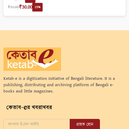
₹30.00
₹35.00
15%
Ketab-e is a digitization initiative of Bengali literature. It is a
publishing, distributing and archiving platform of Bengali e-
books and little magazines.
গ্রাহক হোন