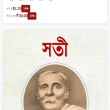
$1.35
$1.5
10%
₹30.00
₹35.00
15%