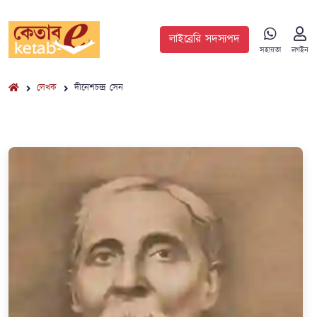
লাইব্রেরি সদস্যপদ
সহায়তা
লগইন
লেখক
দীনেশচন্দ্র সেন