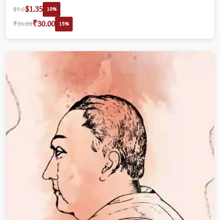
$1.35
$1.5
10%
₹30.00
₹35.00
15%