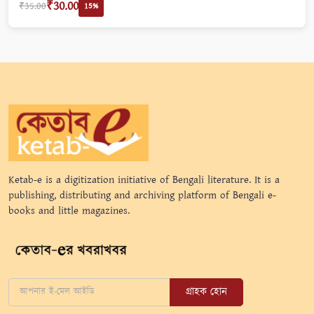
₹30.00
₹35.00
15%
Ketab-e is a digitization initiative of Bengali literature. It is a
publishing, distributing and archiving platform of Bengali e-
books and little magazines.
গ্রাহক হোন