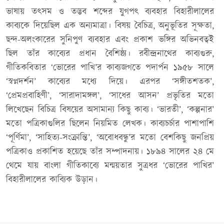
ভাষায় তৎসম ও তদ্ভব শব্দের যুগপৎ ব্যবহার বিহারীলালের
কাব্যকে দিয়েছিল এক অন্যমাত্রা। বিষয় বৈচিত্র, অনুভূতির সূক্ষতা,
ছন্দ-অলংকারের সুনিপুণ ব্যবহার এবং প্রকাশ ভঙ্গির অভিনবত্বই
ছিল তাঁর কাব্যের প্রধান বৈশিষ্ঠ্য। রবীন্দ্রনাথের কাব্যগুরু,
গীতিকবিতার ‘ভোরের পাখি’র কাব্যজগতে পদার্পন ১৯৫৮ সালে
‘স্বপ্নদর্শন’ কাব্যের মধ্যে দিয়ে। এরপর ‘সঙ্গীতশতক’,
‘প্রেমপ্রবাহিণী’, ‘সারাদামঙ্গল’, ‘সাধের আসন’ প্রভৃতির মতো
লিখেছেন বিচিত্র বিষয়ের অসামান্য কিছু কাব্য। ‘ভারতী’, ‘কল্পনার’
মতো পত্রিকাগুলির ছিলেন নিয়মিত লেখক। কাব্যচর্চার পাশাপাশি
‘পূর্ণিমা’, ‘সাহিত্য-সংক্রান্তি’, ‘অবোধবন্ধু’র মতো বেশকিছু জনপ্রিয়
পত্রিকাও প্রকাশিত হয়েছে তাঁর সম্পাদনায়। ১৮৯৪ সালের ২৪ মে
থেমে যায় বাংলা গীতিকাব্যে মন্ময়তার সুত্রধর ‘ভোরের পাখির’
বিহারীলালের কাব্যিক উড়ান।