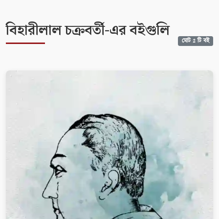
বিহারীলাল চক্রবর্তী-এর বইগুলি
মোট 2 টি বই