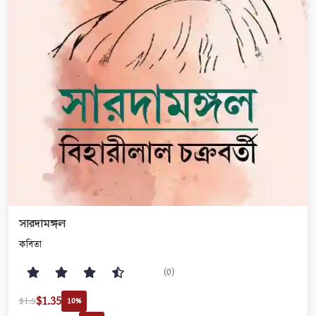
সারদামঙ্গল
কবিতা
(0)
$1.35
$1.5
10%