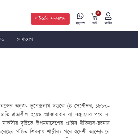
0
লাইব্রেরি সদস্যপদ
কার্ট
সহায়তা
লগইন
রেন্ড
যোগাযোগ
ন্দের অনুজ- ভূপেন্দ্রনাথ দত্তকে (৪ সেপ্টেম্বর, ১৮৮০-
ি শ্রদ্ধাশীল হয়েও আধ্যাত্মবাদ বা সন্ন্যাসের পথে না
থা মার্কসীয় দৃষ্টিতে উপমহাদেশের প্রাচীন ইতিহাস-রচনায়
করেছেন পণ্ডিত শিবনাথ শাস্ত্রীর। পরে স্বদেশী আন্দোলনে