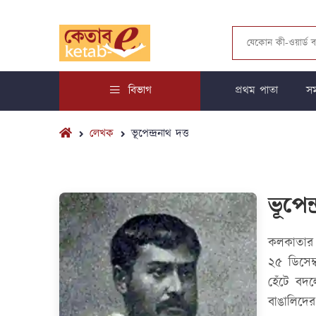
বিভাগ
প্রথম পাতা
সম
লেখক
ভূপেন্দ্রনাথ দত্ত
ভূপেন্
কলকাতার স
২৫ ডিসেম্
হেঁটে বদল
বাঙালিদের