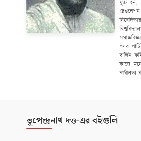
যুক্ত হন
রেগুলেশন 
নিবেদিতার
বিশ্ববিদ্
সমাজবিজ্ঞ
গদর পার্ট
বার্লিন 
কাজে মনো
স্বাধীনতা
ভূপেন্দ্রনাথ দত্ত-এর বইগুলি