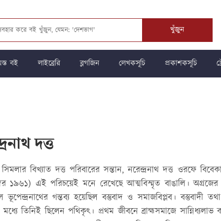
খুঁজুন
স্ত বই
লাইব্রেরি
ব্লগজিন
লেখকসূচি
প্রকাশকসূচি
ট্
দ্রনাথ দত্ত
িমলার বিখ্যাত দত্ত পরিবারের সন্তান, নরেন্দ্রনাথ দত্ত ওরফে বিবেকান
বর ১৯৬১) এই পরিচয়েই মনে রেখেছে আত্মবিস্মৃত বাঙালি। অগ্রজের প্রত
ে ভূপেন্দ্রনাথের গন্তব্য হয়েছিল বস্তুবাদ ও সমাজবিপ্লব। বস্তুবাদী ত
 মধ্যে তিনিই ছিলেন পথিকৃৎ। প্রথম জীবনে ব্রাহ্মসমাজে সান্নিধ্যলাভ 