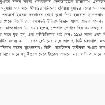
, যুগান্তর দলের সদস্য থাকাকালীন দেশদ্রোহিতার অভিযোগে একবছ
অনুযায়ী আন্দামানে দ্বীপান্তর পাঠানোর হুলিয়ায় যুগান্তর দলের অন্য 
 পরামর্শে ইংরেজ সরকারের চোখে ধুলো দিয়ে ছদ্মবেশে ভূপেন্দ্রনাথ
যালয় থেকে নিবেদিতার কথামতই ইতিহাসবিজ্ঞান শাখায় স্নাতক হলেন। প
ানে স্নাতকোত্তর (এ. এম.) হলেন, স্পেশাল পেপারে ছিল সমাজতত্ত্ব ও 
ির সাথে যুক্ত হন, এবং কমিউজিমের পাঠ নেন। ১৯১৪ সালে প্রথম বিশ্বয
কমিটির সদস্য হন। এরপর লেনিনের সঙ্গে আলাপ, চিঠি চালাচালি, ম
নিবেশ করেন ভূপেন্দ্রনাথ। তিনি চেয়েছিলেন স্বাধীনতা সংগ্রাম আর
 বা বিপ্লব মানে শুধু ইংরেজ মেরে ইংরেজ তাড়ানো নয়, স্বাধীনতা মানে এ