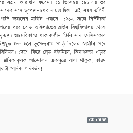
রের সশ্রম কারাবাস করেন। ১১ ডিসেম্বর ১৮১৮-র ৩য়
সদস্যদের সঙ্গে ভূপেন্দ্রনাথের নামও ছিল। এই সময় ভগিনী
 পাড়ি জমালেন মার্কিন প্রবাসে। ১৯১২ সালে নিউইয়র্ক
রের বছর রোড আইল্যান্ডের ব্রাউন বিশ্ববিদ্যালয় থেকে
নৃতত্ত্ব। আমেরিকাতে থাকাকালীন তিনি সান ফ্রান্সিসকোর
ুদ্ধ শুরু হলে ভূপেন্দ্রনাথ পাড়ি দিলেন জার্মানি পরে
তবিনিময়। দেশে ফিরে ট্রেড ইউনিয়ন, কিষাণসভা গড়ার
 শ্রমিক-কৃষক আন্দোলন একসূত্রে বাঁধা থাকুক, কারণ
কটা সার্বিক পরিবর্তন!
মোট 1 টি বই