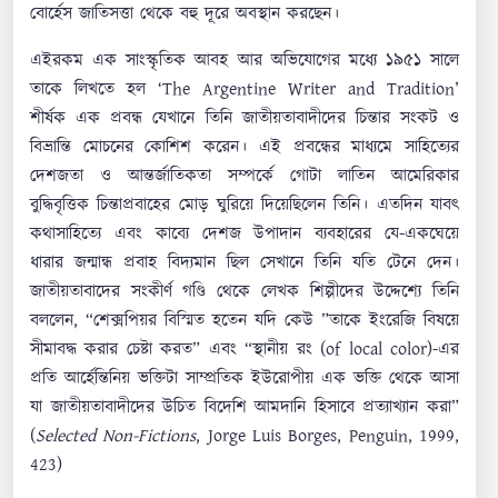
বোর্হেস জাতিসত্তা থেকে বহু দূরে অবস্থান করছেন।
এইরকম এক সাংস্কৃতিক আবহ আর অভিযোগের মধ্যে ১৯৫১ সালে
তাকে লিখতে হল ‘The Argentine Writer and Tradition’
শীর্ষক এক প্রবন্ধ যেখানে তিনি জাতীয়তাবাদীদের চিন্তার সংকট ও
বিভ্রান্তি মোচনের কোশিশ করেন। এই প্রবন্ধের মাধ্যমে সাহিত্যের
দেশজতা ও আন্তর্জাতিকতা সম্পর্কে গোটা লাতিন আমেরিকার
বুদ্ধিবৃত্তিক চিন্তাপ্রবাহের মোড় ঘুরিয়ে দিয়েছিলেন তিনি। এতদিন যাবৎ
কথাসাহিত্যে এবং কাব্যে দেশজ উপাদান ব্যবহারের যে-একঘেয়ে
ধারার জন্মান্ধ প্রবাহ বিদ্যমান ছিল সেখানে তিনি যতি টেনে দেন।
জাতীয়তাবাদের সংকীর্ণ গণ্ডি থেকে লেখক শিল্পীদের উদ্দেশ্যে তিনি
বললেন, “শেক্সপিয়র বিস্মিত হতেন যদি কেউ ”তাকে ইংরেজি বিষয়ে
সীমাবদ্ধ করার চেষ্টা করত” এবং “স্থানীয় রং (of local color)-এর
প্রতি আর্হেন্তিনিয় ভক্তিটা সাম্প্রতিক ইউরোপীয় এক ভক্তি থেকে আসা
যা জাতীয়তাবাদীদের উচিত বিদেশি আমদানি হিসাবে প্রত্যাখ্যান করা”
(
Selected Non-Fictions
, Jorge Luis Borges, Penguin, 1999,
423)