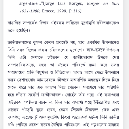
argentine...”(Jorge Luis Borges,
Borges en Sur:
1931-1980
, Emece, 1999, P 315)
বাঙালিত্ব সম্পর্কেও চিন্তার এইরকম দারিদ্রের মুখোমুখি রবীন্দ্রনাথকেও
হতে হয়েছিল।
জাতীয়তাবাদের কুফল কেবল প্রবন্ধেই নয়, তার একাধিক উপন্যাসেও
তিনি সরব ছিলেন প্রধান চরিত্রগুলোর মুখোশে।
ঘরে–বাইরে
উপন্যাস
তিনি এটা দেখাতে চাইলেন যে জাতীয়তাবাদ উসকে দেয়
সাম্প্রদায়িকতাকে, ফলে তা ঐক্যের পরিবর্তে রচনা করে উভয়
সম্প্রদায়ের প্রতি বিমুখতা ও বিচ্ছিন্নতা। তারও আগে
গোরা
উপন্যাসে
কট্টর দেশাত্মবোধ আমাদেরকে কীভাবে মতাদর্শিক অন্ধত্বের দিকে নিয়ে
যেতে পারে তার এক আভাস দিয়ে গেলেন। সবশেষে তার পরিণতি
হয়ে দাঁড়ায় সংকীর্ণ জাতীয়তাবাদ। বোর্হেস তাঁর গল্পে এই কথাগুলো
এইরকম স্পষ্টতায় বলেন না, কিন্তু তার অসংখ্য গল্পে ইউরোপিয় এবং
প্রাচ্যের পটভূমি তুলে ধরেন, যেমন
সিক্রেট মিরাকল, ডেথ এবং
কম্পাস, এপ্রোচ টু আল মুসাসিম
কিংবা
আভেরুশ সার্চ
-এ তিনি জাতীয়
গণ্ডি পেরিয়ে প্রবেশ করেন বৈশ্বিক পরিমণ্ডলে। এই গল্পগুলোর মাধ্যমে