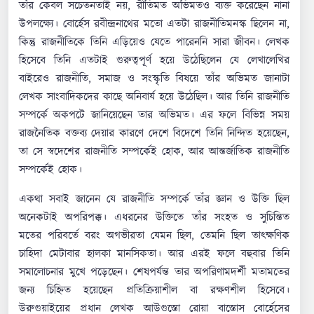
তাঁর কেবল সচেতনতাই নয়, রীতিমত অভিমতও ব্যক্ত করেছেন নানা
উপলক্ষ্যে। বোর্হেস রবীন্দ্রনাথের মতো এতটা রাজনীতিমনস্ক ছিলেন না,
কিন্তু রাজনীতিকে তিনি এড়িয়েও যেতে পারেননি সারা জীবন। লেখক
হিসেবে তিনি এতটাই গুরুত্বপূর্ণ হয়ে উঠেছিলেন যে লেখালেখির
বাইরেও রাজনীতি, সমাজ ও সংস্কৃতি বিষয়ে তাঁর অভিমত জানাটা
লেখক সাংবাদিকদের কাছে অনিবার্য হয়ে উঠেছিল। আর তিনি রাজনীতি
সম্পর্কে অকপটে জানিয়েছেন তার অভিমত। এর ফলে বিভিন্ন সময়
রাজনৈতিক বক্তব্য দেয়ার কারণে দেশে বিদেশে তিনি নিন্দিত হয়েছেন,
তা সে স্বদেশের রাজনীতি সম্পর্কেই হোক, আর আন্তর্জাতিক রাজনীতি
সম্পর্কেই হোক।
একথা সবাই জানেন যে রাজনীতি সম্পর্কে তাঁর জ্ঞান ও উক্তি ছিল
অনেকটাই অপরিপক্ক। এধরনের উক্তিতে তাঁর সংহত ও সুচিন্তিত
মতের পরিবর্তে বরং অগভীরতা যেমন ছিল, তেমনি ছিল তাৎক্ষণিক
চাহিদা মেটাবার হালকা মানসিকতা। আর এরই ফলে বহুবার তিনি
সমালোচনার মুখে পড়েছেন। শেষপর্যন্ত তার অপরিণামদর্শী মতামতের
জন্য চিহ্নিত হয়েছেন প্রতিক্রিয়াশীল বা রক্ষণশীল হিসেবে।
উরুগুয়াইয়ের প্রধান লেখক আউগুস্তো রোয়া বাস্তোস বোর্হেসের