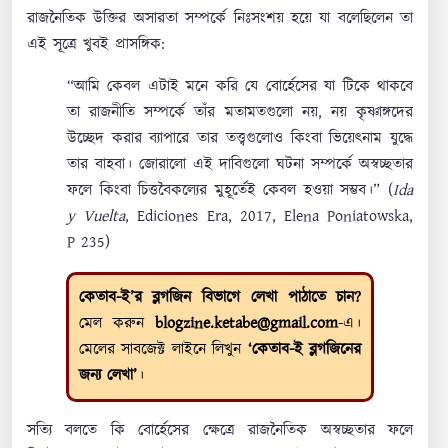
রাজনৈতিক উক্তির অসারতা সম্পর্কে নিঃসংশয় হয়ে যা বলেছিলেন তা
এই সূত্রে খুবই প্রাসঙ্গিক:
“আমি কেবল এটাই মনে করি যে বোর্হেসের যা টিকে থাকবে
তা রাজনীতি সম্পর্কে তাঁর মতামতগুলো নয়, নয় কৃষ্ণাঙ্গদের
উচ্ছেদ করার ব্যাপারে তার তত্ত্বগুলোও কিংবা ভিয়েৎনাম যুদ্ধে
তার বাহবা। জোরালো এই দাবিগুলো ঘটনা সম্পর্কে অস্বচ্ছতার
ফলে কিংবা চিত্তবৈকল্যের মুহূর্তেই কেবল হওয়া সম্ভব।” (
Ida
y Vuelta
, Ediciones Era, 2017, Elena Poniatowska,
P 235)
কেতাব-ই’র ব্লগজিন বিভাগে লেখা পাঠাতে চান?
মেল করুন
blogzine.ketabe@gmail.com
-এ।
মেলের সাবজেক্ট লাইনে লিখুন
‘কেতাব-ই ব্লগজিনের
জন্য লেখা’
।
সত্যি বলতে কি বোর্হেসের ক্ষেত্রে রাজনৈতিক অস্বচ্ছতার ফলে