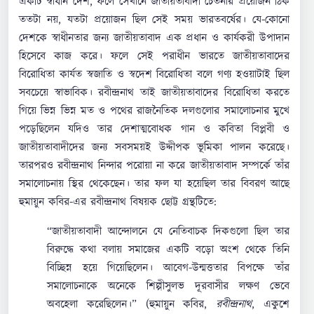
একটি স্বাধীন দেশ, ফলে সেখানে জাতীয়তাবাদী চেতনার প্রয়োজন ঠিক
ততটা নয়, যতটা প্রয়োজন ছিল সেই সময় ভারতবর্ষের। যে-কোনো
দেশকে স্বাধীনতার জন্য জাতীয়তাবাদ এক প্রধান ও কার্যকরী উপাদান
হিসেবে কাজ করে। ফলে সেই পরাধীন ভারতে জাতীয়তাবাদের
বিরোধিতা কার্যত স্বজাতি ও স্বদেশ বিরোধিতা বলে গণ্য হওয়াটাই ছিল
সবচেয়ে স্বাভাবিক। রবীন্দ্রনাথ তাই জাতীয়তাবাদের বিরোধিতা করতে
গিয়ে ভিন্ন ভিন্ন মত ও পথের রাজনৈতিক দলগুলোর সমালোচনার মুখে
পড়েছিলেন যদিও তার দেশাত্মবোধক গান ও কবিতা বিপ্লবী ও
জাতীয়তাবাদীদের জন্য সবসময়ই উদ্দীপক ভূমিকা পালন করেছে।
তারপরও রবীন্দ্রনাথ নিন্দার পরোয়া না করে জাতীয়তাবাদ সম্পর্কে তাঁর
সমালোচনায় স্থির থেকেছেন। তার ফল যা হয়েছিল তার বিবরণ আছে
হুমায়ুন কবির-এর রবীন্দ্রনাথ বিষয়ক ছোট্ট গ্রন্থটিতে:
“জাতীয়তাবাদী আন্দোলনে যে নেতিবাচক দিকগুলো ছিল তার
বিরুদ্ধে কথা বলায় সমাজের একটি বড়ো অংশ থেকে তিনি
বিচ্ছিন্ন হয়ে গিয়েছিলেন। আবেগ-উন্মত্ততার বিপক্ষে তাঁর
সমালোচনাকে অনেকে শিল্পীসুলভ দূরবাসীর লক্ষণ ভেবে
অবহেলা করেছিলেন।” (হুমায়ুন কবির,
রবীন্দ্রনাথ
, একুশে