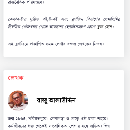
রাজনৈতিক পরিমণ্ডলে।
কেতাব-ই’র মুদ্রিত বই,ই-বই এবং ব্লগজিন বিভাগের লেখালিখির
নিয়মিত খোঁজখবর পেতে আমাদের হোয়াটসঅ্যাপ গ্রুপে
যুক্ত হোন
।
এই ব্লগজিনে প্রকাশিত সমস্ত লেখার বক্তব্য লেখকের নিজস্ব।
লেখক
রাজু আলাউদ্দিন
জন্ম ১৯৬৫, শরিয়তপুরে। লেখাপড়া ও বেড়ে ওঠা ঢাকা শহরে।
কর্মজীবনের শুরু থেকেই সাংবাদিকতা পেশার সঙ্গে জড়িত। ভিন্ন