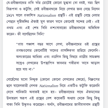
যে-রবীন্দ্রনাথের প্রতি তাঁর মোটেই কোনো মুগ্ধতা তো নয়ই, বরং ছিল
বিরূপতা ও কটুক্তি, সেই রবীন্দ্রনাথকে নিয়ে লেখার জন্য বেছে নিলেন
১৯১৭ সালে প্রকাশিত
Nationalism
গ্রন্থটি। এই গ্রন্থটি বেছে নেয়ার
পেছনে দৃষ্টিভঙ্গির ঐক্যই মূল কারণ তাতে কোনোই সন্দেহ নেই। এই
প্রথম এবং এই শেষ তিনি প্রশংসাবাক্যে রবীন্দ্রনাথকে অভিষিক্ত
করেন। কী বলেছিলেন তিনি?
“প্রায় পঞ্চাশ বছর আগে লেখা, রবীন্দ্রনাথের ওই গ্রন্থের
প্রবন্ধগুলোর কোনোটিই তাদের প্রাসঙ্গিকতা হারিয়ে ফেলেনি।
অলংকারের আধিক্য এবং প্রচলিত কিছু বিষয়ে প্রাচ্যীয় সামঞ্জস্য
সত্ত্বেও লেখকের উপস্থাপিত ভাবনার গভীরতা তাতে আড়াল
হয়ে যায় না।”
বোর্হেসের মতো নিন্দুক (কোনো কোনো লেখকের ক্ষেত্রে), বিদ্রুপের
হুলে ঘায়েলকারী লেখক
Nationalism
নিয়ে একটিও কটুক্তি করেননি
দেখে খানিকটা অবাকই হতে হয়। রবীন্দ্রনাথের সাথে ঐকমত্যের
উদাহরণ স্বরূপ এই গ্রন্থের বেশ কয়েকটি অধ্যায় থেকে কিছু কিছু
বাক্য তিনি উদ্ধৃতও করেছেন। অর্থাৎ, রবীন্দ্রনাথের জাতীয়তাবাদ গ্রন্থটি