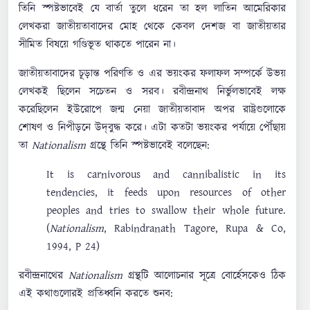
তিনি স্পষ্টভাবেই যে বার্তা তুলে ধরেন তা হল লাতিন আমেরিকার
লেখকরা জাতীয়তাবাদের মোহ থেকে কেবল দেশজ বা জাতীয়তার
সীমিত বিষয়ে গণ্ডিভূত থাকতে পারেন না।
জাতীয়তাবাদের চূড়ান্ত পরিণতি ও এর ভয়ংকর ফলাফল সম্পর্কে উভয়
লেখকই ছিলেন সচেতন ও সরব। রবীন্দ্রনাথ নির্ভুলভাবেই লক্ষ
করেছিলেন ইউরোপে জন্ম নেয়া জাতীয়তাবাদ অপর রাষ্ট্রগুলোকে
শোষণ ও নিপীড়নে উদ্‌বুদ্ধ করে। এটা কতটা ভয়ংকর পর্যায়ে পৌঁছায়
তা
Nationalism
গ্রন্থে তিনি স্পষ্টভাবেই বলেছেন:
It is carnivorous and cannibalistic in its
tendencies, it feeds upon resources of other
peoples and tries to swallow their whole future.
(
Nationalism
, Rabindranath Tagore, Rupa & Co,
1994, P 24)
রবীন্দ্রনাথের
Nationalism
গ্রন্থটি আলোচনার সূত্রে বোর্হেসকেও ঠিক
এই কথাগুলোরই প্রতিধ্বনি করতে শুনব: