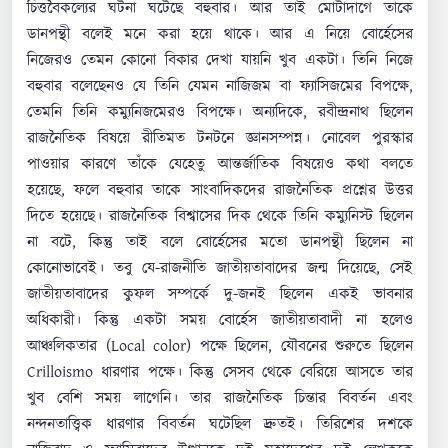
চিত্তবৈকল্যের ঘটনা ঘটেছে বহুবার। আর তাই মোটাদাগে তাকে
ডানপন্থী বলেই মনে করা হয়ে থাকে। আর এ নিয়ে বোর্হেসের
নিজেরও তেমন কোনো বিকার দেখা যায়নি খুব একটা। তিনি নিজে
বহুবার বলেছেনও যে তিনি যেমন নাজিজম বা ফ্যাসিজমের বিপক্ষে,
তেমনি তিনি কম্যুনিজমেরও বিপক্ষে। অন্যদিকে, রবীন্দ্রনাথ ছিলেন
রাজনৈতিক বিষয়ে রীতিমত টনটনে জ্ঞানসম্পন্ন। নোবেল পুরস্কার
পাওয়ার কারণে তাঁকে যেহেতু আন্তর্জাতিক বিষয়েও কথা বলতে
হয়েছে, ফলে বহুবার তাকে সাংবাদিকদের রাজনৈতিক প্রশ্নের উত্তর
দিতে হয়েছে। রাজনৈতিক বিশ্বাসের দিক থেকে তিনি কম্যুনিস্ট ছিলেন
না বটে, কিন্তু তাই বলে বোর্হেসের মতো ডানপন্থী ছিলেন না
কোনোভাবেই। তবু যে-রাজনীতি জাতীয়তাবাদের জন্ম দিয়েছে, সেই
জাতীয়তাবাদের কুফল সম্পর্কে দু-জনই ছিলেন একই ভাবনার
অধিকারী। কিন্তু একটা সময় বোর্হেস জাতীয়তাবাদী না হলেও
আঞ্চলিকতার (Local color) পক্ষে ছিলেন, যৌবনের শুরুতে ছিলেন
Crilloismo ধারণার পক্ষে। কিন্তু সেসব থেকে বেরিয়ে আসতে তার
খুব বেশি সময় লাগেনি। তার রাজনৈতিক চিন্তার বিবর্তন এবং
নন্দনতাত্ত্বিক ধারণার বিবর্তন ঘটেছিল দ্রুতই। তিরিশের দশকে