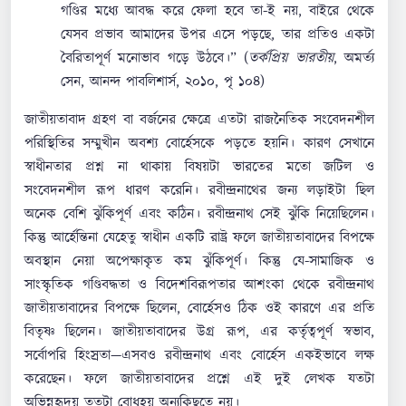
গণ্ডির মধ্যে আবদ্ধ করে ফেলা হবে তা-ই নয়, বাইরে থেকে
যেসব প্রভাব আমাদের উপর এসে পড়ছে, তার প্রতিও একটা
বৈরিতাপূর্ণ মনোভাব গড়ে উঠবে।” (
তর্কপ্রিয় ভারতীয়
, অমর্ত্য
সেন, আনন্দ পাবলিশার্স, ২০১০, পৃ ১০৪)
জাতীয়তাবাদ গ্রহণ বা বর্জনের ক্ষেত্রে এতটা রাজনৈতিক সংবেদনশীল
পরিস্থিতির সম্মুখীন অবশ্য বোর্হেসকে পড়তে হয়নি। কারণ সেখানে
স্বাধীনতার প্রশ্ন না থাকায় বিষয়টা ভারতের মতো জটিল ও
সংবেদনশীল রূপ ধারণ করেনি। রবীন্দ্রনাথের জন্য লড়াইটা ছিল
অনেক বেশি ঝুঁকিপূর্ণ এবং কঠিন। রবীন্দ্রনাথ সেই ঝুঁকি নিয়েছিলেন।
কিন্তু আর্হেন্তিনা যেহেতু স্বাধীন একটি রাষ্ট্র ফলে জাতীয়তাবাদের বিপক্ষে
অবস্থান নেয়া অপেক্ষাকৃত কম ঝুঁকিপূর্ণ। কিন্তু যে-সামাজিক ও
সাংস্কৃতিক গণ্ডিবদ্ধতা ও বিদেশবিরূপতার আশংকা থেকে রবীন্দ্রনাথ
জাতীয়তাবাদের বিপক্ষে ছিলেন, বোর্হেসও ঠিক ওই কারণে এর প্রতি
বিতৃষ্ণ ছিলেন। জাতীয়তাবাদের উগ্র রূপ, এর কর্তৃত্বপূর্ণ স্বভাব,
সর্বোপরি হিংস্রতা—এসবও রবীন্দ্রনাথ এবং বোর্হেস একইভাবে লক্ষ
করেছেন। ফলে জাতীয়তাবাদের প্রশ্নে এই দুই লেখক যতটা
অভিন্নহৃদয় ততটা বোধহয় অন্যকিছুতে নয়।