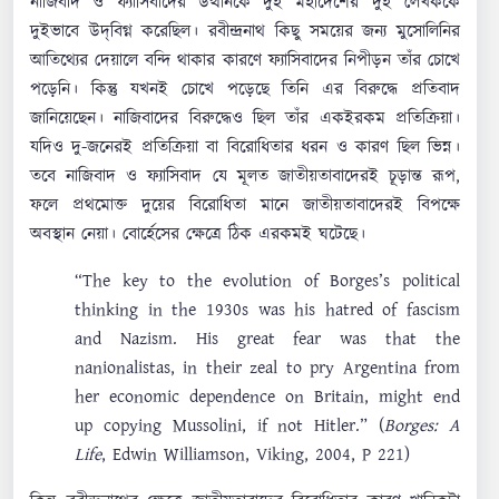
নাজিবাদ ও ফ্যাসিবাদের উত্থানকে দুই মহাদেশের দুই লেখককে
দুইভাবে উদ্‌বিগ্ন করেছিল। রবীন্দ্রনাথ কিছু সময়ের জন্য মুসোলিনির
আতিথ্যের দেয়ালে বন্দি থাকার কারণে ফ্যাসিবাদের নিপীড়ন তাঁর চোখে
পড়েনি। কিন্তু যখনই চোখে পড়েছে তিনি এর বিরুদ্ধে প্রতিবাদ
জানিয়েছেন। নাজিবাদের বিরুদ্ধেও ছিল তাঁর একইরকম প্রতিক্রিয়া।
যদিও ‍দু-জনেরই প্রতিক্রিয়া বা বিরোধিতার ধরন ও কারণ ছিল ভিন্ন।
তবে নাজিবাদ ও ফ্যাসিবাদ যে মূলত জাতীয়তাবাদেরই চূড়ান্ত রূপ,
ফলে প্রথমোক্ত দুয়ের বিরোধিতা মানে জাতীয়তাবাদেরই বিপক্ষে
অবস্থান নেয়া। বোর্হেসের ক্ষেত্রে ঠিক এরকমই ঘটেছে।
“The key to the evolution of Borges’s political
thinking in the 1930s was his hatred of fascism
and Nazism. His great fear was that the
nanionalistas, in their zeal to pry Argentina from
her economic dependence on Britain, might end
up copying Mussolini, if not Hitler.” (
Borges: A
Life
, Edwin Williamson, Viking, 2004, P 221)